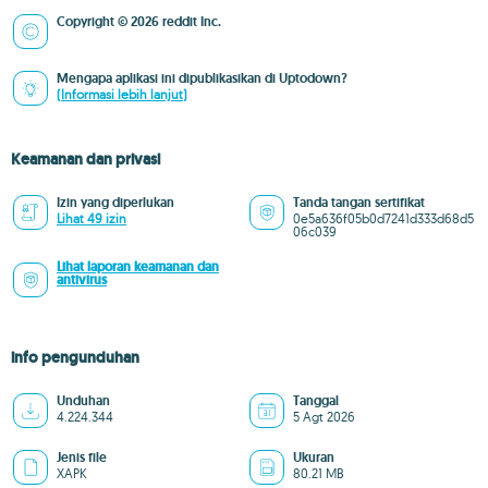
Copyright © 2026 reddit Inc.
Mengapa aplikasi ini dipublikasikan di Uptodown?
(Informasi lebih lanjut)
Keamanan dan privasi
Izin yang diperlukan
Tanda tangan sertifikat
Lihat 49 izin
0e5a636f05b0d7241d333d68d5
06c039
Lihat laporan keamanan dan
antivirus
info pengunduhan
Unduhan
Tanggal
4.224.344
5 Agt 2026
Jenis file
Ukuran
XAPK
80.21 MB