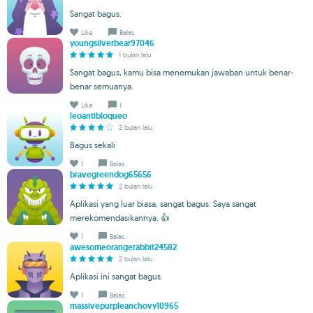
Sangat bagus.
Like
Balas
youngsilverbear97046
1 bulan lalu
Sangat bagus, kamu bisa menemukan jawaban untuk benar-
benar semuanya.
Like
1
leoantibloqueo
2 bulan lalu
Bagus sekali
1
Balas
bravegreendog65656
2 bulan lalu
Aplikasi yang luar biasa, sangat bagus. Saya sangat
merekomendasikannya. 👍
1
Balas
awesomeorangerabbit24582
2 bulan lalu
Aplikasi ini sangat bagus.
1
Balas
massivepurpleanchovy10965