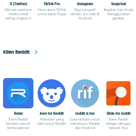
X (Twitter)
TikTok Pro
Instagram
Snapchat
Nikmati platform
Versi resmi TikTok
Raja fotografi
Bagikan hari Anda
media sosial
untuk pasar Eropa
seluler, kini ada di
menggunakan
paling ringkas di
Android
gambar
dunia
Klien Reddit
Relay
Joey for Reddit
reddit is fun
Slide for reddit
Klien Reddit
Alternatif yang
Cara terbaik untuk
Klien Reddit
fantastis penuh
baik untuk Reddit
menelusuri Reddit
elegan dengan
kemungkinan
dari Android
banyak fitur