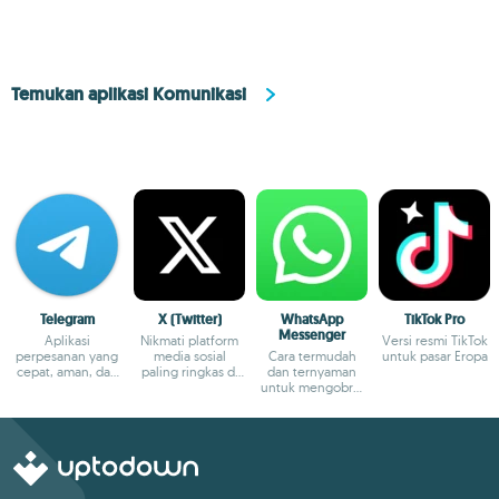
Temukan aplikasi Komunikasi
Telegram
X (Twitter)
WhatsApp
TikTok Pro
Messenger
Aplikasi
Nikmati platform
Versi resmi TikTok
perpesanan yang
media sosial
Cara termudah
untuk pasar Eropa
cepat, aman, dan
paling ringkas di
dan ternyaman
lintas platform
dunia
untuk mengobrol
dengan teman-
teman