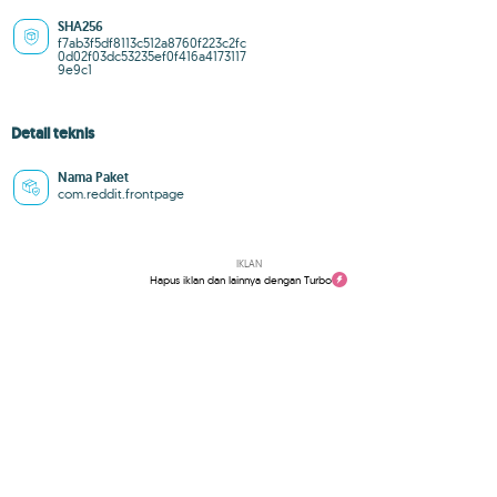
SHA256
f7ab3f5df8113c512a8760f223c2fc
0d02f03dc53235ef0f416a4173117
9e9c1
Detail teknis
Nama Paket
com.reddit.frontpage
IKLAN
Hapus iklan dan lainnya dengan Turbo