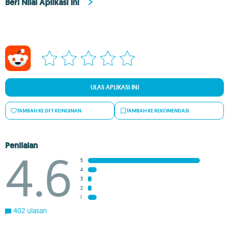
Beri Nilai Aplikasi Ini
ULAS APLIKASI INI
TAMBAH KE DFT KEINGINAN
TAMBAH KE REKOMENDASI
Penilaian
4.6
5
4
3
2
1
402 ulasan