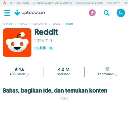
BETA PUBG MOBILE
MY HERO ACADEMIA UNITED SURVIVAL
GAME WORLD: LIFE STORY
APLIKASI VPN
BA
ANDROID
/
APLIKASI
/
KOMUNIKASI
/
SOSIAL
/
REDDIT
Reddit
2026.31.0
reddit Inc.
4.6
4.2 M
402
ulasan
unduhan
keamanan
Bahas, bagikan ide, dan temukan konten
IKLAN